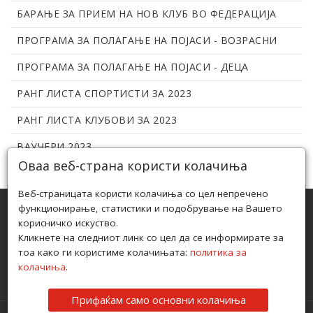
БАРАЊЕ ЗА ПРИЕМ НА НОВ КЛУБ ВО ФЕДЕРАЦИЈА
ПРОГРАМА ЗА ПОЛАГАЊЕ НА ПОЈАСИ - ВОЗРАСНИ
ПРОГРАМА ЗА ПОЛАГАЊЕ НА ПОЈАСИ - ДЕЦА
РАНГ ЛИСТА СПОРТИСТИ ЗА 2023
РАНГ ЛИСТА КЛУБОВИ ЗА 2023
ВАУЧЕРИ 2023
Оваа веб-страна користи колачиња
Веб-страницата користи колачиња со цел непречено
функционирање, статистики и подобрување на Вашето
корисничко искуство.
ЏИУ ЏИЦА ФЕДЕРАЦИЈА НА РЕПУБЛИКА СЕВЕРНА
Кликнете на следниот линк со цел да се информирате за
МАКЕДОНИЈА ПРИЗНАЕНА ОД АГЕНЦИЈАТА ЗА МЛАДИ И
тоа како ги користиме колачињата:
политика за
СПОРТ ПОД БРОЈ 08-286/1 ОД 04.02.2010
колачиња
.
ПОЛИТИКА ЗА ПРИВАТНОСТ
I
ПОЛИТИКА ЗА КОЛАЧИЊА
Прифаќам само основни колачиња