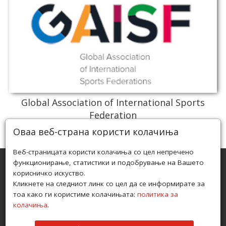
Global Association of International Sports
Federation
Оваа веб-страна користи колачиња
Веб-страницата користи колачиња со цел непречено
функционирање, статистики и подобрување на Вашето
корисничко искуство.
ЏИУ ЏИЦА ФЕДЕРАЦИЈА НА РЕПУБЛИКА СЕВЕРНА
Кликнете на следниот линк со цел да се информирате за
МАКЕДОНИЈА ПРИЗНАЕНА ОД АГЕНЦИЈАТА ЗА МЛАДИ И
СПОРТ ПОД БРОЈ 08-286/1 ОД 04.02.2010
тоа како ги користиме колачињата:
политика за
колачиња
.
ПОЛИТИКА ЗА ПРИВАТНОСТ
I
ПОЛИТИКА ЗА КОЛАЧИЊА