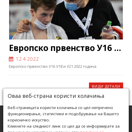
Европско првенство У16 У18 и У21 2022 година
12.4.2022
Европско првенство У16 У18 и У21 2022 година
ВИДИ ДЕТАЛИ
Оваа веб-страна користи колачиња
Веб-страницата користи колачиња со цел непречено
функционирање, статистики и подобрување на Вашето
корисничко искуство.
ЏИУ ЏИЦА ФЕДЕРАЦИЈА НА РЕПУБЛИКА СЕВЕРНА
Кликнете на следниот линк со цел да се информирате за
МАКЕДОНИЈА ПРИЗНАЕНА ОД АГЕНЦИЈАТА ЗА МЛАДИ И
СПОРТ ПОД БРОЈ 08-286/1 ОД 04.02.2010