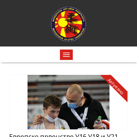
Актуелно
Европско првенство У16 У18 и У21 2022 година